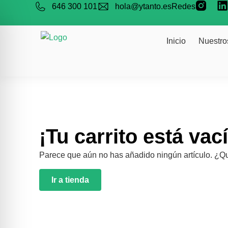
646 300 101
hola@ytanto.es
Redes
Inicio
Nuestro
¡Tu carrito está vac
Parece que aún no has añadido ningún artículo. ¿Qué
Ir a tienda