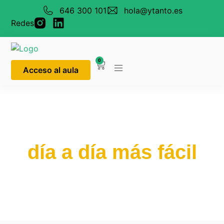
646 300 101
hola@ytanto.es
Redes
0
Acceso al aula
Recursos gratuitos
para hacerte el
día a día más fácil
Mantente al día con toda la documentación que
generamos y que dejamos aquí a tu disposición.