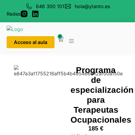
646 300 101
hola@ytanto.es
Redes
0
Acceso al aula
Programa
de
especialización
para
Terapeutas
Ocupacionales
185
€