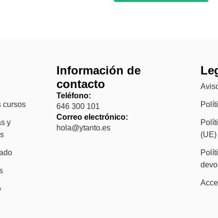
ú
Información de
Le
contacto
Aviso
Teléfono:
 cursos
Polít
646 300 101
Correo electrónico:
s y
Polít
hola@ytanto.es
es
(UE)
rado
Polít
devo
s
Acce
o