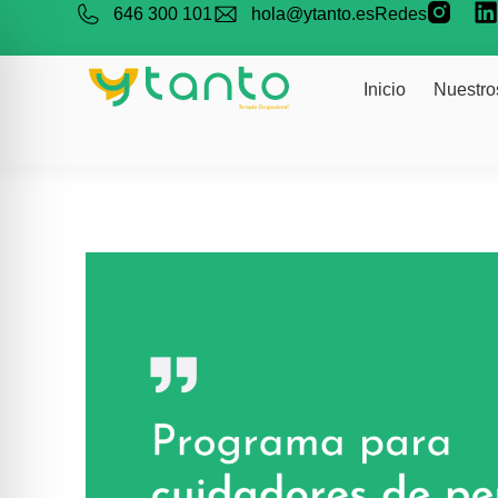
646 300 101
hola@ytanto.es
Redes
Inicio
Nuestro